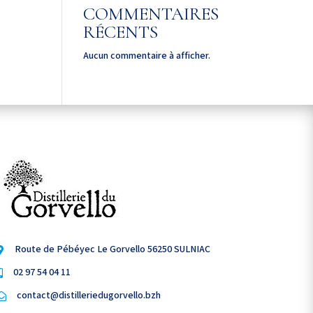
COMMENTAIRES
RÉCENTS
Aucun commentaire à afficher.
Route de Pébéyec Le Gorvello 56250 SULNIAC

Route de Pébéyec Le Gorvello 56250 SULNIAC

02 97 54 04 11

02 97 54 04 11

contact@distilleriedugorvello.bzh

contact@distilleriedugorvello.bzh
