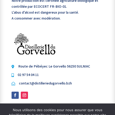
Notre production est certifiée agriculture biologique et
Notre production est certifiée agriculture biologique et
contrôlée par ECOCERT FR-BIO-01.
contrôlée par ECOCERT FR-BIO-01.
L’abus d’alcool est dangereux pour la santé.
L’abus d’alcool est dangereux pour la santé.
A consommer avec modération.
A consommer avec modération.
Route de Pébéyec Le Gorvello 56250 SULNIAC

Route de Pébéyec Le Gorvello 56250 SULNIAC

02 97 54 04 11

02 97 54 04 11

contact@distilleriedugorvello.bzh

contact@distilleriedugorvello.bzh

Nous utilisons des cookies pour nous assurer que vous